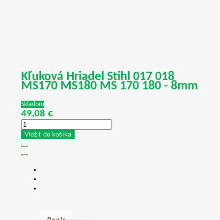
Kľuková Hriadel Stihl 017 018
MS170 MS180 MS 170 180 - 8mm
Skladom
49,08 €
Vložiť do košíka