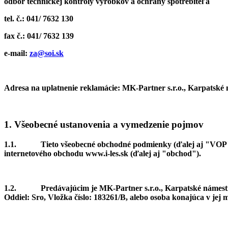
odbor technickej kontroly výrobkov a ochrany spotrebiteľa
tel. č.: 041/ 7632 130
fax č.: 041/ 7632 139
e-mail:
za@soi.sk
Adresa na uplatnenie reklamácie:
MK-Partner s.r.o., Karpatské n
1. Všeobecné ustanovenia a vymedzenie pojmov
1.1.
Tieto všeobecné obchodné podmienky (ďalej aj "VOP"
internetového obchodu www.i-les.sk (ďalej aj "obchod").
1.2.
Predávajúcim je MK-Partner s.r.o., Karpatské námesti
Oddiel: Sro, Vložka číslo: 183261/B, alebo osoba konajúca v jej m