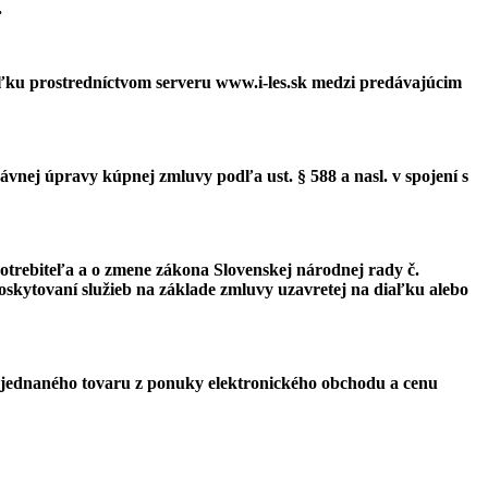
.
ľku prostredníctvom serveru www.i-les.sk medzi predávajúcim
nej úpravy kúpnej zmluvy podľa ust. § 588 a nasl. v spojení s
otrebiteľa a o zmene zákona Slovenskej národnej rady č.
poskytovaní služieb na základe zmluvy uzavretej na diaľku alebo
bjednaného tovaru z ponuky elektronického obchodu a cenu