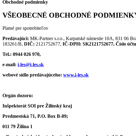
Obchodné podmienky
VŠEOBECNÉ OBCHODNÉ PODMIENK
Platné pre spotrebiteľov
Predávajúci:
MK-Partner s.r.o., Karpatské námestie 10A, 831 06 Bra
183261/B,
DIČ:
2121752677,
IČ-DPH:
SK2121752677,
Číslo účtu
Tel.:
0944 026 970
,
e-mail:
i-les@i-les.sk
webové sídlo predávajúceho:
www.i-les.sk
Orgán dozoru:
Inšpektorát SOI pre Žilinský kraj
Predmestská 71, P.O. Box B-89;
011 79 Žilina 1