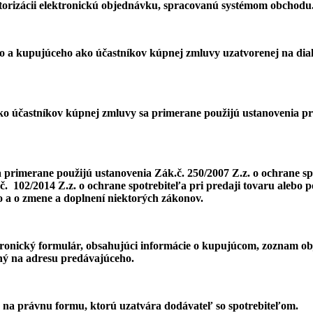
autorizácii elektronickú objednávku, spracovanú systémom obchodu
o a kupujúceho ako účastníkov kúpnej zmluvy uzatvorenej na dia
o účastníkov kúpnej zmluvy sa primerane použijú ustanovenia práv
primerane použijú ustanovenia Zák.č. 250/2007 Z.z. o ochrane sp
č. 102/2014 Z.z. o ochrane spotrebiteľa pri predaji tovaru alebo 
 a o zmene a doplnení niektorých zákonov.
tronický formulár, obsahujúci informácie o kupujúcom, zoznam o
ný na adresu predávajúceho.
 na právnu formu, ktorú uzatvára dodávateľ so spotrebiteľom.