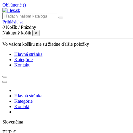
Obľúnené (
)
Prihlásiť sa
0
Košík
/
Prázdny
Nákupný košík
×
Vo vašom košíku nie sú žiadne ďalšie položky
Hlavná stránka
Kategórie
Kontakt
Hlavná stránka
Kategórie
Kontakt
Slovenčina
EUR €