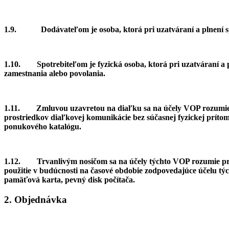
1.9.
Dodávateľom je osoba, ktorá pri uzatváraní a plnení s
1.10.
Spotrebiteľom je fyzická osoba, ktorá pri uzatváraní a 
zamestnania alebo povolania.
1.11.
Zmluvou uzavretou na diaľku sa na účely VOP rozumie
prostriedkov diaľkovej komunikácie bez súčasnej fyzickej prítomn
ponukového katalógu.
1.12.
Trvanlivým nosičom sa na účely týchto VOP rozumie p
použitie v budúcnosti na časové obdobie zodpovedajúce účelu t
pamäťová karta, pevný disk počítača.
2. Objednávka