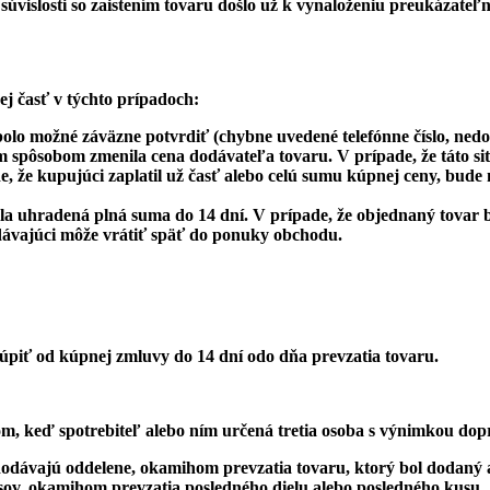
v súvislosti so zaistením tovaru došlo už k vynaloženiu preukázat
ej časť v týchto prípadoch:
lo možné záväzne potvrdiť (chybne uvedené telefónne číslo, nedo
 spôsobom zmenila cena dodávateľa tovaru. V prípade, že táto si
že kupujúci zaplatil už časť alebo celú sumu kúpnej ceny, bude m
uhradená plná suma do 14 dní. V prípade, že objednaný tovar bo
dávajúci môže vrátiť späť do ponuky obchodu.
túpiť od kúpnej zmluvy do 14 dní odo dňa prevzatia tovaru.
m, keď spotrebiteľ alebo ním určená tretia osoba s výnimkou dopr
odávajú oddelene, okamihom prevzatia tovaru, ktorý bol dodaný 
usov, okamihom prevzatia posledného dielu alebo posledného kusu,