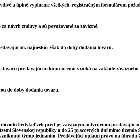
vdivé a úplné vyplnenie všetkých, registračným formulárom požad
é za návrh zmluvy a sú považované za záväzné.
redávajúcim, najneskôr však do doby dodania tovaru.
aj tovaru predávajúcim kupujúcemu vzniká na základe záväzného 
vou do doby dodania tovaru.
 dôvodu kedykoľvek pred jej záväzným potvrdením predávajúcim.
území Slovenskej republiky a do 25 pracovných dní mimo územia S
zniknutú týmto jednaním. Predávajúci uplatní právo na úhradu 