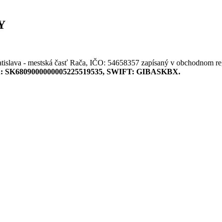
Y
tislava - mestská časť Rača, IČO:
54658357
zapísaný v obchodnom regi
:
SK6809000000005225519535
, SWIFT: GIBASKBX.