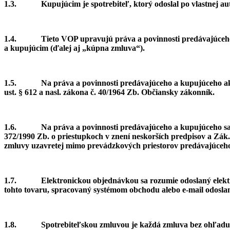
1.3.
Kupujúcim je spotrebiteľ, ktorý odoslal po vlastnej 
1.4.
Tieto VOP upravujú práva a povinnosti predávajúceh
a kupujúcim (ďalej aj „kúpna zmluva“).
1.5.
Na práva a povinnosti predávajúceho a kupujúceho ak
ust. § 612 a nasl. zákona č. 40/1964 Zb. Občiansky zákonník.
1.6.
Na práva a povinnosti predávajúceho a kupujúceho sa 
372/1990 Zb. o priestupkoch v znení neskorších predpisov a Zák.
zmluvy uzavretej mimo prevádzkových priestorov predávajúceho
1.7.
Elektronickou objednávkou sa rozumie odoslaný elek
tohto tovaru, spracovaný systémom obchodu alebo e-mail odosla
1.8.
Spotrebiteľskou zmluvou je každá zmluva bez ohľadu