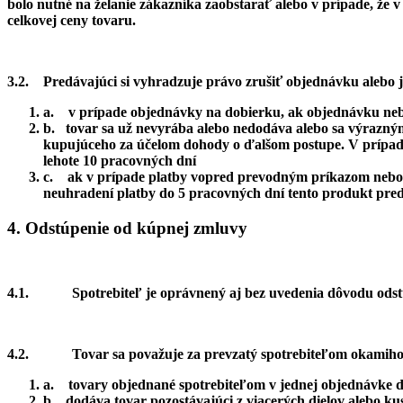
bolo nutné na želanie zákazníka zaobstarať alebo v prípade, že 
celkovej ceny tovaru.
3.2.
Predávajúci si vyhradzuje právo zrušiť objednávku alebo j
a. v prípade objednávky na dobierku, ak objednávku nebo
b. tovar sa už nevyrába alebo nedodáva alebo sa výrazným
kupujúceho za účelom dohody o ďalšom postupe. V prípade, 
lehote 10 pracovných dní
c. ak v prípade platby vopred prevodným príkazom nebola 
neuhradení platby do 5 pracovných dní tento produkt pre
4. Odstúpenie od kúpnej zmluvy
4.1.
Spotrebiteľ je oprávnený aj bez uvedenia dôvodu ods
4.2.
Tovar sa považuje za prevzatý spotrebiteľom okamiho
a. tovary objednané spotrebiteľom v jednej objednávke d
b. dodáva tovar pozostávajúci z viacerých dielov alebo k