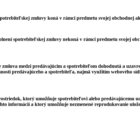
potrebiteľskej zmluvy koná v rámci predmetu svojej obchodnej ale
plnení spotrebiteľskej zmluvy nekoná v rámci predmetu svojej obcho
 zmluva medzi predávajúcim a spotrebiteľom dohodnutá a uzavret
osti predávajúceho a spotrebiteľa, najmä využitím webového sídla, 
rostriedok, ktorý umožňuje spotrebiteľovi alebo predávajúcemu 
ýchto informácií a ktorý umožňuje nezmenené reprodukovanie ulož