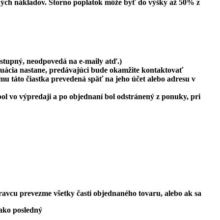
eľných nákladov. Storno poplatok môže byť do výšky až 50% z
stupný, neodpovedá na e-maily atď.)
tuácia nastane, predávajúci bude okamžite kontaktovať
u táto čiastka prevedená späť na jeho účet alebo adresu v
l vo výpredaji a po objednaní bol odstránený z ponuky, pri
avcu prevezme všetky časti objednaného tovaru, alebo ak sa
ako posledný