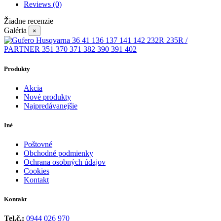
Reviews
(0)
Žiadne recenzie
Galéria
×
Produkty
Akcia
Nové produkty
Najpredávanejšie
Iné
Poštovné
Obchodné podmienky
Ochrana osobných údajov
Cookies
Kontakt
Kontakt
Tel.č.:
0944 026 970