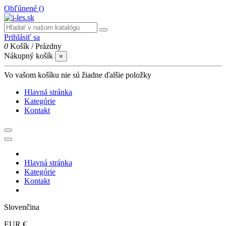
Obľúnené (
)
Prihlásiť sa
0
Košík
/
Prázdny
Nákupný košík
×
Vo vašom košíku nie sú žiadne ďalšie položky
Hlavná stránka
Kategórie
Kontakt
Hlavná stránka
Kategórie
Kontakt
Slovenčina
EUR €