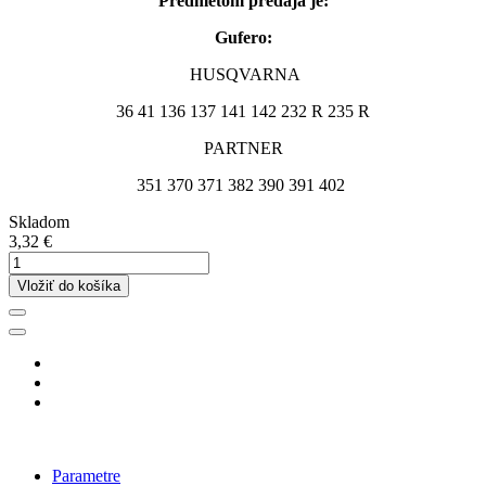
Predmetom predaja je:
Gufero:
HUSQVARNA
36 41 136 137 141 142 232 R 235 R
PARTNER
351 370 371 382 390 391 402
Skladom
3,32 €
Vložiť do košíka
Parametre