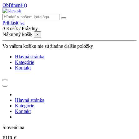
Obľúnené (
)
Prihlásiť sa
0
Košík
/
Prázdny
Nákupný košík
×
Vo vašom košíku nie sú žiadne ďalšie položky
Hlavná stránka
Kategórie
Kontakt
Hlavná stránka
Kategórie
Kontakt
Slovenčina
EUR €