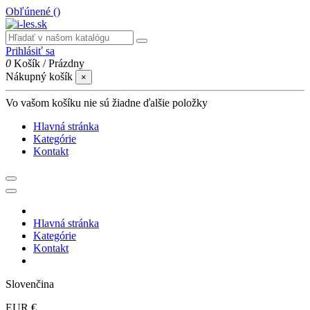
Obľúnené (
)
Prihlásiť sa
0
Košík
/
Prázdny
Nákupný košík
×
Vo vašom košíku nie sú žiadne ďalšie položky
Hlavná stránka
Kategórie
Kontakt
Hlavná stránka
Kategórie
Kontakt
Slovenčina
EUR €