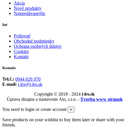
Akcia
Nové produkty
Najpredávanejšie
Iné
Poštovné
Obchodné podmienky
Ochrana osobných údajov
Cookies
Kontakt
Kontakt
Tel.č.:
0944 026 970
E-mail:
i-les@i-les.sk
Copyright © 2018 - 2024
i-les.sk
Úprava dizajnu a nastavenie Aio, s.r.o. -
Tvorba www stránok
You need to login or create account
×
Save products on your wishlist to buy them later or share with your
friends.