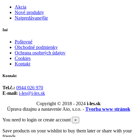
Akcia
Nové produkty
Najpredávanejšie
Iné
Poštovné
Obchodné podmienky
Ochrana osobných údajov
Cookies
Kontakt
Kontakt
Tel.č.:
0944 026 970
E-mail:
i-les@i-les.sk
Copyright © 2018 - 2024
i-les.sk
Úprava dizajnu a nastavenie Aio, s.r.o. -
Tvorba www stránok
You need to login or create account
×
Save products on your wishlist to buy them later or share with your
friends.