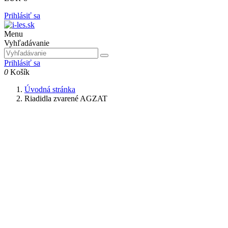
Prihlásiť sa
Menu
Vyhľadávanie
Prihlásiť sa
0
Košík
Úvodná stránka
Riadidla zvarené AGZAT