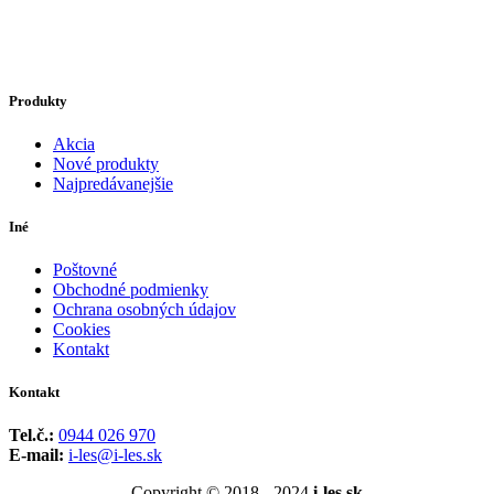
Produkty
Akcia
Nové produkty
Najpredávanejšie
Iné
Poštovné
Obchodné podmienky
Ochrana osobných údajov
Cookies
Kontakt
Kontakt
Tel.č.:
0944 026 970
E-mail:
i-les@i-les.sk
Copyright © 2018 - 2024
i-les.sk