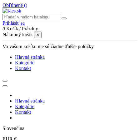
Obľúnené (
)
Prihlásiť sa
0
Košík
/
Prázdny
Nákupný košík
×
Vo vašom košíku nie sú žiadne ďalšie položky
Hlavná stránka
Kategórie
Kontakt
Hlavná stránka
Kategórie
Kontakt
Slovenčina
EUR €