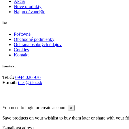
Akcia
Nové produkty
Najpredávanejšie
Iné
Poštovné
Obchodné podmienky
Ochrana osobných údajov
Cookies
Kontakt
Kontakt
Tel.č.:
0944 026 970
E-mail:
i-les@i-les.sk
You need to login or create account
×
Save products on your wishlist to buy them later or share with your fr
E-mailová adresa