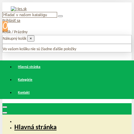
Prihlásiť sa
0
Košík
/
Prázdny
×
Nákupný košík
Vo vašom košíku nie sú žiadne ďalšie položky
Hlavná stránka
Kategórie
Kontakt
Hlavná stránka