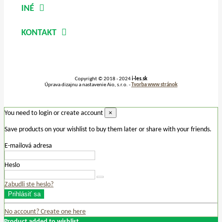
INÉ
KONTAKT
Copyright © 2018 - 2024
i-les.sk
Úprava dizajnu a nastavenie Aio, s.r.o. -
Tvorba www stránok
×
You need to login or create account
Save products on your wishlist to buy them later or share with your friends.
E-mailová adresa
Heslo
Zabudli ste heslo?
Prihlásiť sa
No account? Create one here
Product added to wishlist