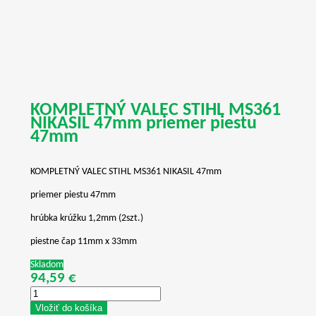
KOMPLETNÝ VALEC STIHL MS361
NIKASIL 47mm priemer piestu
47mm
KOMPLETNÝ VALEC STIHL MS361 NIKASIL 47mm
priemer piestu 47mm
hrúbka krúžku 1,2mm (2szt.)
piestne čap 11mm x 33mm
Skladom
94,59 €
Vložiť do košíka