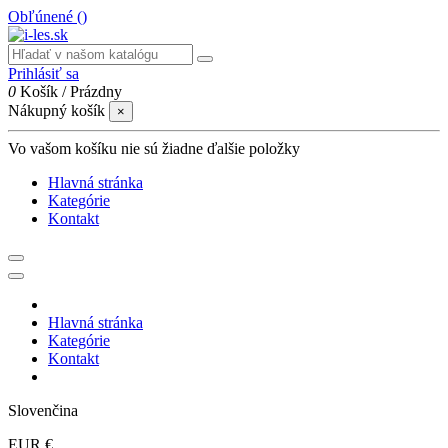
Obľúnené (
)
Prihlásiť sa
0
Košík
/
Prázdny
Nákupný košík
×
Vo vašom košíku nie sú žiadne ďalšie položky
Hlavná stránka
Kategórie
Kontakt
Hlavná stránka
Kategórie
Kontakt
Slovenčina
EUR €