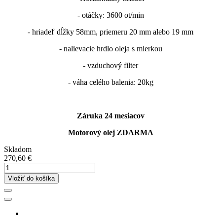
- otáčky: 3600 ot/min
- hriadeľ dĺžky 58mm, priemeru 20 mm alebo 19 mm
- nalievacie hrdlo oleja s mierkou
- vzduchový filter
- váha celého balenia: 20kg
Záruka 24 mesiacov
Motorový olej ZDARMA
Skladom
270,60 €
Vložiť do košíka