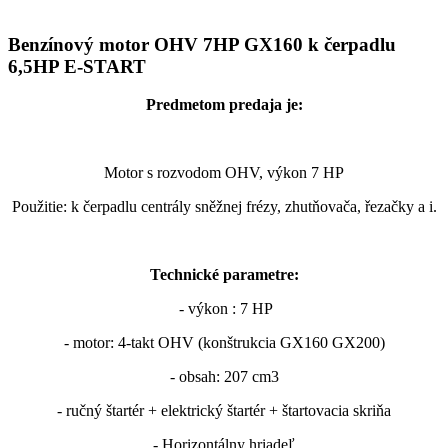
Benzínový motor OHV 7HP GX160 k čerpadlu
6,5HP E-START
Predmetom predaja je:
Motor s rozvodom OHV, výkon 7 HP
Použitie: k čerpadlu centrály sněžnej frézy, zhutňovača, řezačky a i.
Technické parametre:
- výkon : 7 HP
- motor: 4-takt OHV (konštrukcia GX160 GX200)
- obsah: 207 cm3
- ručný štartér + elektrický štartér + štartovacia skriňa
- Horizontálny hriadeľ