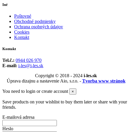
Iné
Poštovné
Obchodné podmienky
Ochrana osobných údajov
Cookies
Kontakt
Kontakt
Tel.č.:
0944 026 970
E-mail:
i-les@i-les.sk
Copyright © 2018 - 2024
i-les.sk
Úprava dizajnu a nastavenie Aio, s.r.o. -
Tvorba www stránok
You need to login or create account
×
Save products on your wishlist to buy them later or share with your
friends.
E-mailová adresa
Heslo