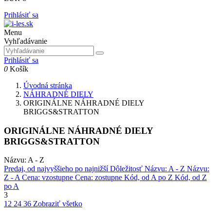
Prihlásiť sa
Menu
Vyhľadávanie
Prihlásiť sa
0
Košík
Úvodná stránka
NÁHRADNÉ DIELY
ORIGINÁLNE NÁHRADNÉ DIELY
BRIGGS&STRATTON
ORIGINÁLNE NÁHRADNÉ DIELY
BRIGGS&STRATTON
Názvu: A - Z
Predaj, od najvyššieho po najnižší
Dôležitosť
Názvu: A - Z
Názvu:
Z - A
Cena: vzostupne
Cena: zostupne
Kód, od A po Z
Kód, od Z
po A
3
12
24
36
Zobraziť všetko