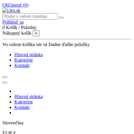
Obľúnené (
0
)
Prihlásiť sa
0
Košík
/
Prázdny
Nákupný košík
×
Vo vašom košíku nie sú žiadne ďalšie položky
Hlavná stránka
Kategórie
Kontakt
Hlavná stránka
Kategórie
Kontakt
Slovenčina
EUR €