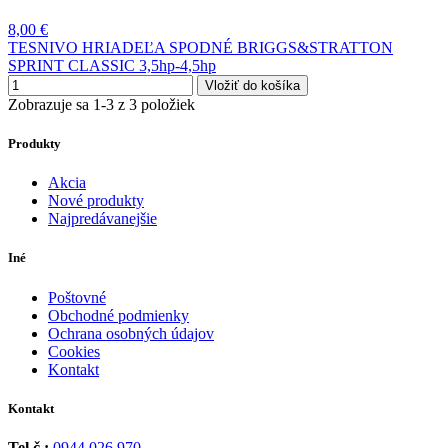
8,00 €
TESNIVO HRIADEĽA SPODNÉ BRIGGS&STRATTON
SPRINT CLASSIC 3,5hp-4,5hp
Vložiť do košíka
Zobrazuje sa 1-3 z 3 položiek
Produkty
Akcia
Nové produkty
Najpredávanejšie
Iné
Poštovné
Obchodné podmienky
Ochrana osobných údajov
Cookies
Kontakt
Kontakt
Tel.č.:
0944 026 970