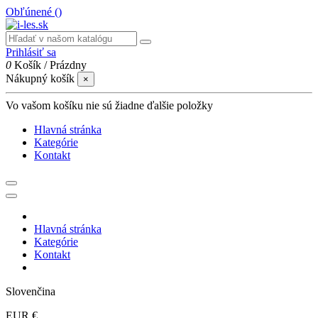
Obľúnené (
)
Prihlásiť sa
0
Košík
/
Prázdny
Nákupný košík
×
Vo vašom košíku nie sú žiadne ďalšie položky
Hlavná stránka
Kategórie
Kontakt
Hlavná stránka
Kategórie
Kontakt
Slovenčina
EUR €