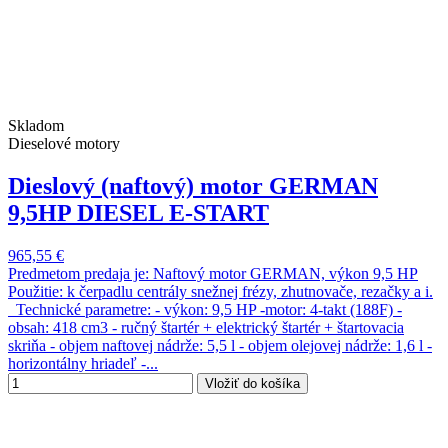
Skladom
Dieselové motory
Dieslový (naftový) motor GERMAN
9,5HP DIESEL E-START
965,55 €
Predmetom predaja je: Naftový motor GERMAN, výkon 9,5 HP
Použitie: k čerpadlu centrály snežnej frézy, zhutnovače, rezačky a i.
Technické parametre: - výkon: 9,5 HP -motor: 4-takt (188F) -
obsah: 418 cm3 - ručný štartér + elektrický štartér + štartovacia
skriňa - objem naftovej nádrže: 5,5 l - objem olejovej nádrže: 1,6 l -
horizontálny hriadeľ -...
Vložiť do košíka