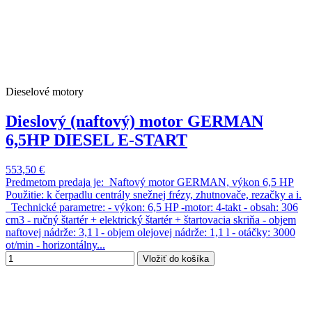
Dieselové motory
Dieslový (naftový) motor GERMAN
6,5HP DIESEL E-START
553,50 €
Predmetom predaja je: Naftový motor GERMAN, výkon 6,5 HP
Použitie: k čerpadlu centrály snežnej frézy, zhutnovače, rezačky a i.
Technické parametre: - výkon: 6,5 HP -motor: 4-takt - obsah: 306
cm3 - ručný štartér + elektrický štartér + štartovacia skriňa - objem
naftovej nádrže: 3,1 l - objem olejovej nádrže: 1,1 l - otáčky: 3000
ot/min - horizontálny...
Vložiť do košíka