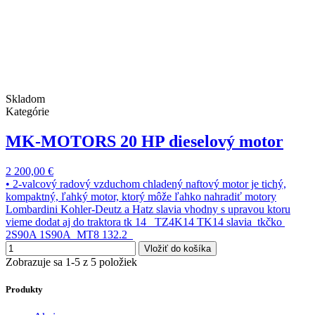
Skladom
Kategórie
MK-MOTORS 20 HP dieselový motor
2 200,00 €
• 2-valcový radový vzduchom chladený naftový motor je tichý,
kompaktný, ľahký motor, ktorý môže ľahko nahradiť motory
Lombardini Kohler-Deutz a Hatz slavia vhodny s upravou ktoru
vieme dodat aj do traktora tk 14 TZ4K14 TK14 slavia tkčko
2S90A 1S90A MT8 132.2
Vložiť do košíka
Zobrazuje sa 1-5 z 5 položiek
Produkty