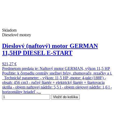
Skladom
Dieselové motory
Dieslový (naftový) motor GERMAN
11,5HP DIESEL E-START
921,27 €
Predmetom predaja je: Naftový motor GERMAN, výkon 11,5 HP
Použitie: k čerpadlu centrály snežnej frézy, zhutnovače, rezačky a i.
Technické parametre: - výkon: 11,5 HP -motor: 4-takt (188F) -
obsah: 456 cm3 - ručný štartér + elektrický štartér + štartovacia
skriňa - objem naftovej nádrže: 5,5 l - objem olejovej nádrže: 1,6 l -
horizontálny hriadeľ -...
Vložiť do košíka