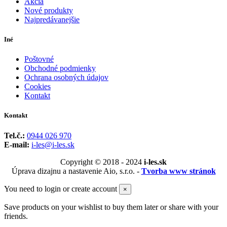
Akcia
Nové produkty
Najpredávanejšie
Iné
Poštovné
Obchodné podmienky
Ochrana osobných údajov
Cookies
Kontakt
Kontakt
Tel.č.:
0944 026 970
E-mail:
i-les@i-les.sk
Copyright © 2018 - 2024
i-les.sk
Úprava dizajnu a nastavenie Aio, s.r.o. -
Tvorba www stránok
You need to login or create account
×
Save products on your wishlist to buy them later or share with your
friends.