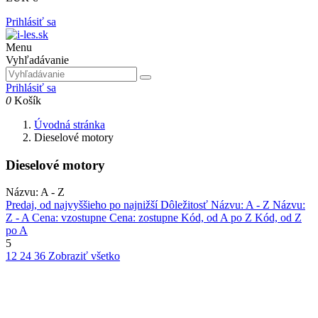
Prihlásiť sa
Menu
Vyhľadávanie
Prihlásiť sa
0
Košík
Úvodná stránka
Dieselové motory
Dieselové motory
Názvu: A - Z
Predaj, od najvyššieho po najnižší
Dôležitosť
Názvu: A - Z
Názvu:
Z - A
Cena: vzostupne
Cena: zostupne
Kód, od A po Z
Kód, od Z
po A
5
12
24
36
Zobraziť všetko