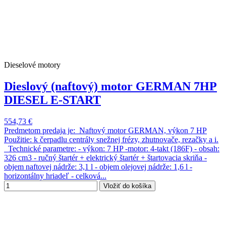
Dieselové motory
Dieslový (naftový) motor GERMAN 7HP
DIESEL E-START
554,73 €
Predmetom predaja je: Naftový motor GERMAN, výkon 7 HP
Použitie: k čerpadlu centrály snežnej frézy, zhutnovače, rezačky a i.
Technické parametre: - výkon: 7 HP -motor: 4-takt (186F) - obsah:
326 cm3 - ručný štartér + elektrický štartér + štartovacia skriňa -
objem naftovej nádrže: 3,1 l - objem olejovej nádrže: 1,6 l -
horizontálny hriadeľ - celková...
Vložiť do košíka