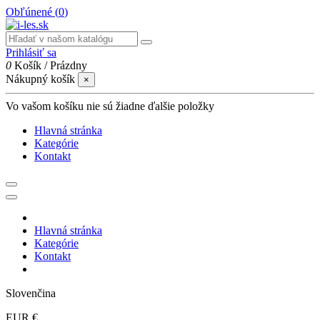
Obľúnené (
0
)
Prihlásiť sa
0
Košík
/
Prázdny
Nákupný košík
×
Vo vašom košíku nie sú žiadne ďalšie položky
Hlavná stránka
Kategórie
Kontakt
Hlavná stránka
Kategórie
Kontakt
Slovenčina
EUR €