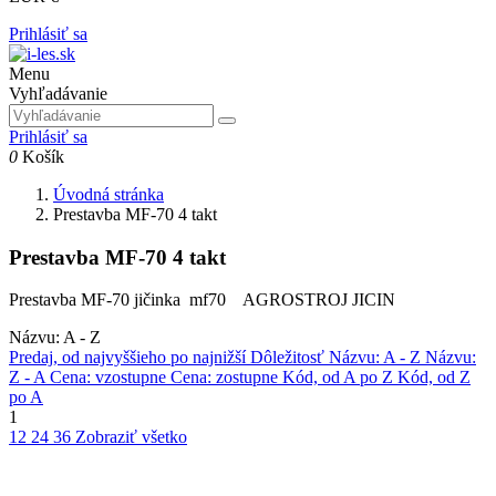
Prihlásiť sa
Menu
Vyhľadávanie
Prihlásiť sa
0
Košík
Úvodná stránka
Prestavba MF-70 4 takt
Prestavba MF-70 4 takt
Prestavba MF-70 jičinka mf70 AGROSTROJ JICIN
Názvu: A - Z
Predaj, od najvyššieho po najnižší
Dôležitosť
Názvu: A - Z
Názvu:
Z - A
Cena: vzostupne
Cena: zostupne
Kód, od A po Z
Kód, od Z
po A
1
12
24
36
Zobraziť všetko