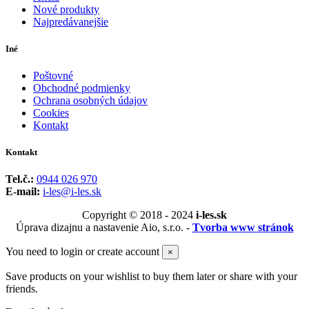
Nové produkty
Najpredávanejšie
Iné
Poštovné
Obchodné podmienky
Ochrana osobných údajov
Cookies
Kontakt
Kontakt
Tel.č.:
0944 026 970
E-mail:
i-les@i-les.sk
Copyright © 2018 - 2024
i-les.sk
Úprava dizajnu a nastavenie Aio, s.r.o. -
Tvorba www stránok
You need to login or create account
×
Save products on your wishlist to buy them later or share with your
friends.