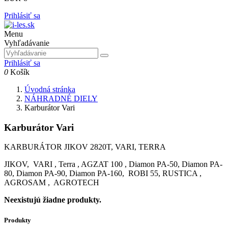
Prihlásiť sa
Menu
Vyhľadávanie
Prihlásiť sa
0
Košík
Úvodná stránka
NÁHRADNÉ DIELY
Karburátor Vari
Karburátor Vari
KARBURÁTOR JIKOV 2820T, VARI, TERRA
JIKOV, VARI , Terra , AGZAT 100 , Diamon PA-50, Diamon PA-
80, Diamon PA-90, Diamon PA-160, ROBI 55, RUSTICA ,
AGROSAM , AGROTECH
Neexistujú žiadne produkty.
Produkty