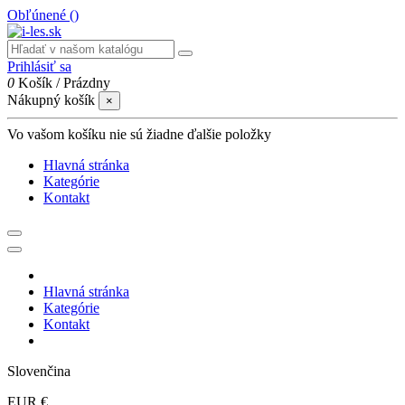
Obľúnené (
)
Prihlásiť sa
0
Košík
/
Prázdny
Nákupný košík
×
Vo vašom košíku nie sú žiadne ďalšie položky
Hlavná stránka
Kategórie
Kontakt
Hlavná stránka
Kategórie
Kontakt
Slovenčina
EUR €