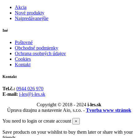
Akcia
Nové produkty
Najpredávanejšie
Iné
Poštovné
Obchodné podmienky
Ochrana osobných údajov
Cookies
Kontakt
Kontakt
Tel.č.:
0944 026 970
E-mail:
i-les@i-les.sk
Copyright © 2018 - 2024
i-les.sk
Úprava dizajnu a nastavenie Aio, s.r.o. -
Tvorba www stránok
You need to login or create account
×
Save products on your wishlist to buy them later or share with your
friends.