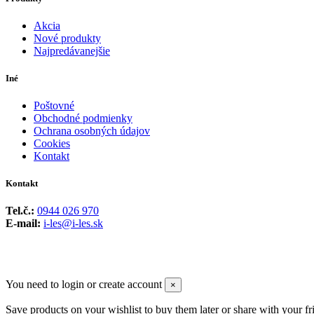
Akcia
Nové produkty
Najpredávanejšie
Iné
Poštovné
Obchodné podmienky
Ochrana osobných údajov
Cookies
Kontakt
Kontakt
Tel.č.:
0944 026 970
E-mail:
i-les@i-les.sk
You need to login or create account
×
Save products on your wishlist to buy them later or share with your fr