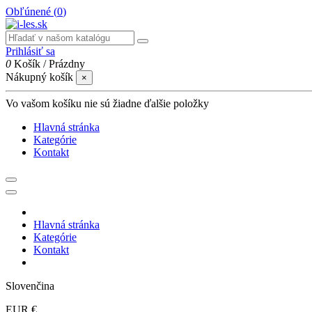
Obľúnené (
0
)
Prihlásiť sa
0
Košík
/
Prázdny
Nákupný košík
×
Vo vašom košíku nie sú žiadne ďalšie položky
Hlavná stránka
Kategórie
Kontakt
Hlavná stránka
Kategórie
Kontakt
Slovenčina
EUR €